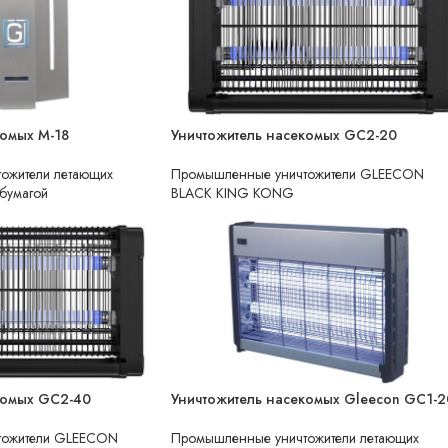
комых M-18
Уничтожитель насекомых GC2-20
НЕТ В НАЛИЧИИ
ожители летающих
Промышленные уничтожители GLEECON
 бумагой
BLACK KING KONG
комых GC2-40
Уничтожитель насекомых Gleecon GC1-2
НЕТ В НАЛИЧИИ
тожители GLEECON
Промышленные уничтожители летающих