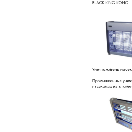
BLACK KING KONG
Уничтожитель насе
НЕТ В НАЛИЧИИ
Промышленные уничт
насекомых из алюми