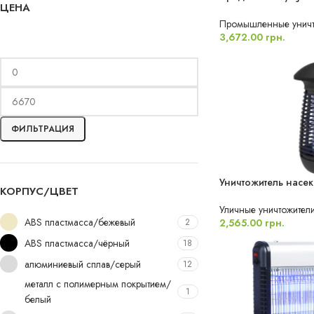
ЦЕНА
Промышленные уничто
3,672.00
грн.
ФИЛЬТРАЦИЯ
Уничтожитель насек
НОВИНКА
КОРПУС/ЦВЕТ
ВЛАГОЗАЩИЩЕН
Уличные уничтожител
ABS пластмасса/бежевый
2
2,565.00
грн.
ABS пластмасса/чёрный
18
алюминиевый сплав/серый
12
металл с полимерным покрытием/
1
белый