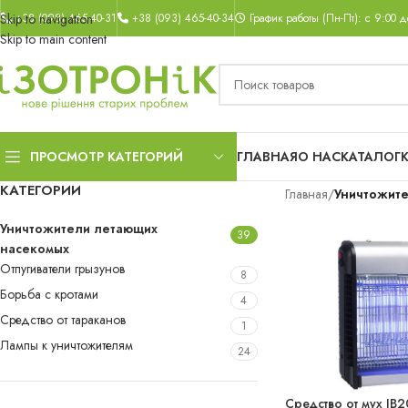
Skip to navigation
+38 (098) 465-40-31
+38 (093) 465-40-34
График работы (Пн-Пт): с 9:00 д
Skip to main content
ГЛАВНАЯ
О НАС
КАТАЛОГ
ПРОСМОТР КАТЕГОРИЙ
КАТЕГОРИИ
Главная
/
Уничтожит
Уничтожители летающих
39
насекомых
Отпугиватели грызунов
8
Борьба с кротами
4
Средство от тараканов
1
Лампы к уничтожителям
24
Средство от мух JB
НОВИНКА