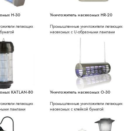
комых H-30
Уничтожитель насекомых HR-20
НЕТ В НАЛИЧИИ
ожители летающих
Промышленные уничтожители летающих
 бумагой
насекомых с U-образными лампами
комых KATLAN-80
Уничтожитель насекомых O-30
НЕТ В НАЛИЧИИ
ожители летающих
Промышленные уничтожители летающих
зными лампами
насекомых с клейкой бумагой