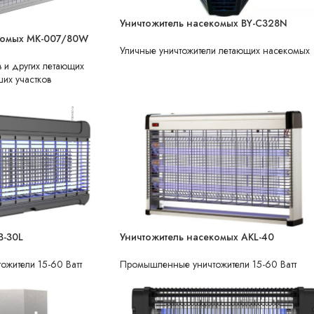
Уничтожитель насекомых BY-C328N
НЕТ В НАЛИЧИИ
комых MK-007/80W
ВЛАГОЗАЩИЩЕННЫЙ
Уличные уничтожители летающих насекомых
 и других летающих
их участков
B-30L
Уничтожитель насекомых AKL-40
НЕТ В НАЛИЧИИ
жители 15-60 Ватт
Промышленные уничтожители 15-60 Ватт