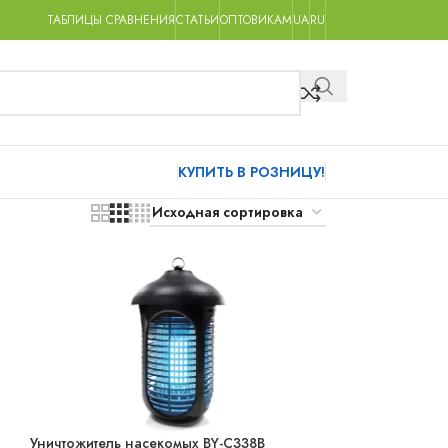
ТАБЛИЦЫ СРАВНЕНИЯ
СТАТЬИ
ОПТОВИКАМ
UA
RU
КУПИТЬ В РОЗНИЦУ!
Уничтожитель насекомых BY-C338B
НОВИНКА