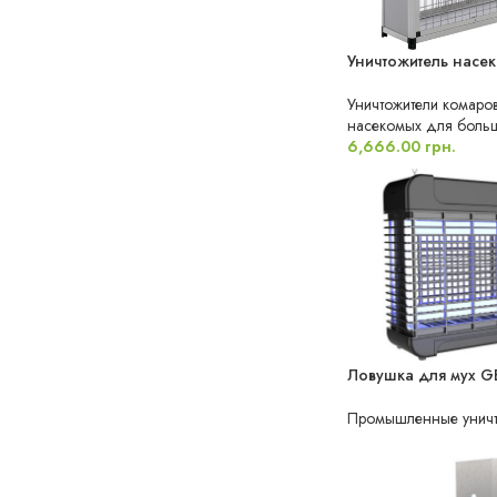
Уничтожитель насе
Уничтожители комаров
насекомых для больш
6,666.00
грн.
Ловушка для мух G
НЕТ В НАЛИЧИИ
Промышленные уничто