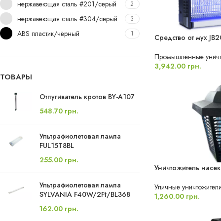
нержавеющая сталь #201/серый
2
нержавеющая сталь #304/серый
3
ABS пластик/чёрный
1
Средство от мух JB
ХИТ ПРОДАЖ
Промышленные уничто
3,942.00
грн.
ТОВАРЫ
Отпугиватель кротов BY-A107
548.70
грн.
Ультрафиолетовая лампа
FUL15T8BL
255.00
грн.
Уничтожитель насе
ВЛАГОЗАЩИЩЕН
Ультрафиолетовая лампа
Уличные уничтожител
SYLVANIA F40W/2Ft/BL368
1,260.00
грн.
162.00
грн.