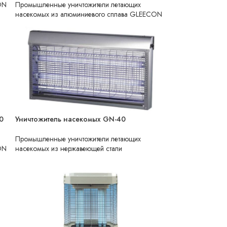
ON
Промышленные уничтожители летающих
насекомых из алюминиевого сплава GLEECON
0
Уничтожитель насекомых GN-40
НЕТ В НАЛИЧИИ
Промышленные уничтожители летающих
ON
насекомых из нержавеющей стали