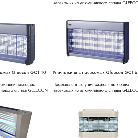
насекомых из алюминиевого сплава GLEEC
комых Gleecon GC1-40
Уничтожитель насекомых Gleecon GC1-6
НЕТ В НАЛИЧИИ
ХИТ ПРОДАЖ
ожители летающих
Промышленные уничтожители летающих
ниевого сплава GLEECON
насекомых из алюминиевого сплава GLEEC