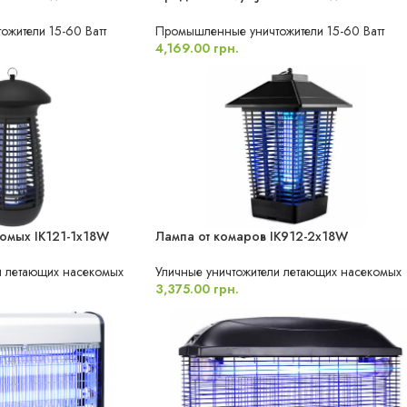
жители 15-60 Ватт
Промышленные уничтожители 15-60 Ватт
4,169.00
грн.
омых IK121-1x18W
Лампа от комаров IK912-2x18W
НОВИНКА
НЫЙ
ВЛАГОЗАЩИЩЕННЫЙ
и летающих насекомых
Уличные уничтожители летающих насекомых
3,375.00
грн.