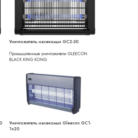
Уничтожитель насекомых GC2-30
НЕТ В НАЛИЧИИ
Промышленные уничтожители GLEECON
BLACK KING KONG
0
Уничтожитель насекомых Gleecon GC1-
НЕТ В НАЛИЧИИ
1×20