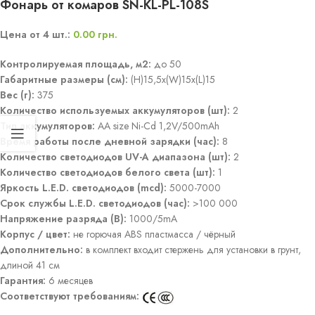
Фонарь от комаров SN-KL-PL-108S
Цена от 4 шт.:
0.00
грн.
Контролируемая площадь, м2:
до 50
Габаритные размеры (см):
(H)15,5x(W)15x(L)15
Вес (г):
375
Количество используемых аккумуляторов (шт):
2
Тип аккумуляторов:
AA size Ni-Cd 1,2V/500mAh
Время работы после дневной зарядки (час):
8
Количество светодиодов UV-A диапазона (шт):
2
Количество светодиодов белого света (шт):
1
Яркость L.E.D. светодиодов (mcd):
5000-7000
Срок службы L.E.D. светодиодов (час):
>100 000
Напряжение разряда (В):
1000/5mA
Корпус / цвет:
не горючая ABS пластмасса / чёрный
Дополнительно:
в комплект входит стержень для установки в грунт,
длиной 41 см
Гарантия:
6 месяцев
Соответствуют требованиям: