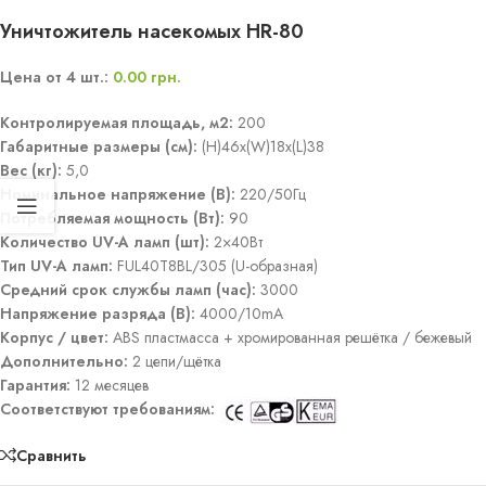
Уничтожитель насекомых HR-80
Цена от 4 шт.:
0.00
грн.
Контролируемая площадь, м2:
200
Габаритные размеры (см):
(H)46x(W)18x(L)38
Вес (кг):
5,0
Номинальное напряжение (В):
220/50Гц
Потребляемая мощность (Вт):
90
Количество UV-A ламп (шт):
2×40Вт
Тип UV-A ламп:
FUL40T8BL/305 (U-образная)
Средний срок службы ламп (час):
3000
Напряжение разряда (В):
4000/10mA
Корпус / цвет:
ABS пластмасса + хромированная решётка / бежевый
Дополнительно:
2 цепи/щётка
Гарантия:
12 месяцев
Соответствуют требованиям:
Сравнить