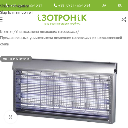
+38 (098) 465-40-31
+38 (093) 465-40-34
UA
RU
Skip to navigation
Skip to main content
Главная
/
Уничтожители летающих насекомых
/
Промышленные уничтожители летающих насекомых из нержавеющей
стали
НЕТ В НАЛИЧИИ
Нажмите, чтобы увеличить