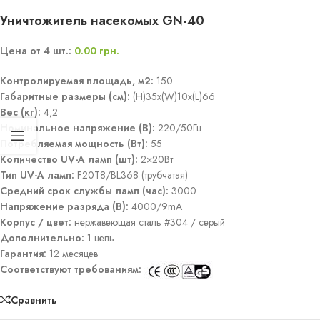
Уничтожитель насекомых GN-40
Цена от 4 шт.:
0.00
грн.
Контролируемая площадь, м2:
150
Габаритные размеры (см):
(H)35x(W)10x(L)66
Вес (кг):
4,2
Номинальное напряжение (В):
220/50Гц
Потребляемая мощность (Вт):
55
Количество UV-A ламп (шт):
2×20Вт
Тип UV-A ламп:
F20T8/BL368 (трубчатая)
Средний срок службы ламп (час):
3000
Напряжение разряда (В):
4000/9mA
Корпус / цвет:
нержавеющая сталь #304 / серый
Дополнительно:
1 цепь
Гарантия:
12 месяцев
Соответствуют требованиям:
Сравнить