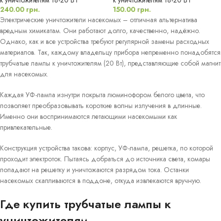
к уничтожителям 18-20 ВТ
к уничтожителям 18-20 ВТ
240.00
грн.
150.00
грн.
Электрические уничтожители насекомых – отличная альтернатива
вредным химикатам. Они работают долго, качественно, надёжно.
Однако, как и все устройства требуют регулярной замены расходных
материалов. Так, каждому владельцу прибора непременно понадобятся
трубчатые лампы к уничтожителям (20 Вт), представляющие собой магнит
для насекомых.
Каждая УФ-лампа изнутри покрыта люминофором белого цвета, что
позволяет преобразовывать короткие волны излучения в длинные.
Именно они воспринимаются летающими насекомыми как
привлекательные.
Конструкция устройства такова: корпус, УФ-лампа, решетка, по которой
проходит электроток. Пытаясь добраться до источника света, комары
попадают на решетку и уничтожаются разрядом тока. Останки
насекомых скапливаются в поддоне, откуда извлекаются вручную.
Где купить трубчатые лампы к
уничтожителям