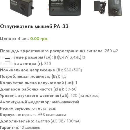
Отпугиватель мышей PA-33
Цена от 4 шт.:
0.00
грн.
Площадь эффективного распространения сигнала:
250 м2
Габаритные размеры (см):
(H)8x(W)3,4x(L)13
Вес без адаптера (г):
310
Номинальное напряжение (В):
230/50Гц
Потребляемая мощность (Вт):
1,5
Количество пьезо излучателей (шт):
1
Диапазон рабочих частот (кГц):
30-60
Уровень звукового давления (дБ):
120 (на выходе)
Амплитудный модулятор:
автоматический
Режим звукового теста:
есть
Корпус:
не горючая ABS пластмасса
Дополнительно:
адаптер (AC 9В/ 100mA)
Гарантия:
12 месяцев