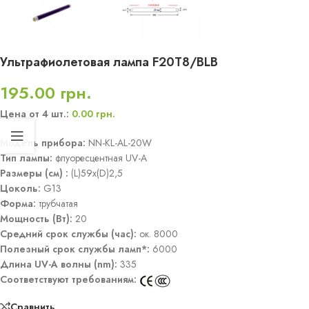
Ультрафиолетовая лампа F20T8/BLB
195.00
грн.
Цена от 4 шт.:
0.00
грн.
Модель прибора:
NN-KL-AL-20W
Тип лампы:
флуоресцентная UV-A
Размеры (см) :
(L)59x(D)2,5
Цоколь:
G13
Форма:
трубчатая
Мощность (Вт):
20
Средний срок службы (час):
ок. 8000
Полезный срок службы ламп*:
6000
Длина UV-А волны (nm):
335
Соответствуют требованиям:
Сравнить