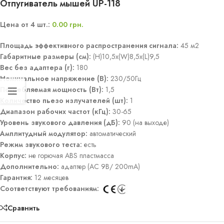
Отпугиватель мышей UP-118
Цена от 4 шт.:
0.00
грн.
Площадь эффективного распространения сигнала:
45 м2
Габаритные размеры (см):
(H)10,5x(W)8,5x(L)9,5
Вес без адаптера (г):
180
Номинальное напряжение (В):
230/50Гц
Потребляемая мощность (Вт):
1,5
Количество пьезо излучателей (шт):
1
Диапазон рабочих частот (кГц):
30-65
Уровень звукового давления (дБ):
90 (на выходе)
Амплитудный модулятор:
автоматический
Режим звукового теста:
есть
Корпус:
не горючая ABS пластмасса
Дополнительно:
адаптер (AC 9В/ 200mA)
Гарантия:
12 месяцев
Соответствуют требованиям:
Сравнить